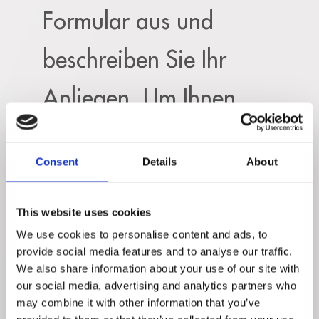
Formular aus und
beschreiben Sie Ihr
Anliegen. Um Ihnen
eine Antwort senden zu
Consent
Details
About
können, benötigen wir
Ihre vollständige
This website uses cookies
We use cookies to personalise content and ads, to
Adresse.
provide social media features and to analyse our traffic.
We also share information about your use of our site with
our social media, advertising and analytics partners who
Feel free to fill out the following form and
may combine it with other information that you’ve
explain
request.