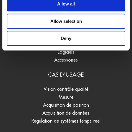
Allow all
PRODUITS
Cartes d'acquisition
Allow selection
Systèmes embarqués
Enregistreurs de données
Deny
Convertisseurs de signaux
Logiciels
Accessoires
CAS D'USAGE
Vision contrôle qualité
Mesure
Acquisition de position
Acquisition de données
Régulation de systèmes temps-réel