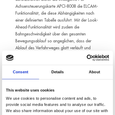
Achsensteuerungskarte APCI-8008 die ELCAM-
Funktionalität, die diese Abhängigkeiten nach
einer definierten Tabelle ausführt. Mit der Look-
Ahead-Funktionalität wird zudem die
Bahngeschwindigkeit über den gesamten
Bewegungsablauf so angeglichen, dass der
Ablauf des Verfahrweges glatt verläuft und
gleichzeitig die Mechanik schont. Die APCI-
8008 bietet außerdem viele
Interpolationsmöglichkeiten wie linear, zirkular,
Consent
Details
About
spline, etc. Ausgewählt wurde die Karte auch
wegen Ihrer Zuverlässigkeit, wegen der Qualität
der Signalausgabe sowohl für Servo- als auch
This website uses cookies
für Schrittmotoren und aufgrund der zahlreichen
We use cookies to personalise content and ads, to
Programmierschnittstellen.
provide social media features and to analyse our traffic.
We also share information about your use of our site with