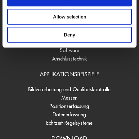
PRODUKTE
PC-Karten
Allow selection
Feldbus-Systeme
Datenlogger
Deny
Signalwandler
Software
Anschlusstechnik
APPLIKATIONSBEISPIELE
Bildverarbeitung und Qualitätskontrolle
Messen
Positionserfassung
Datenerfassung
Echtzeit-Regelsysteme
DOWNLOAD