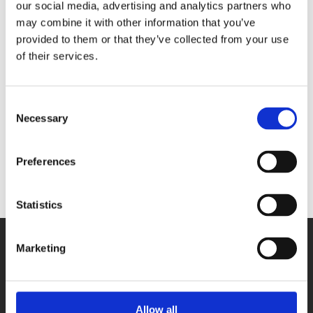
MSX-E3017
our social media, advertising and analytics partners who
- 4 analoge Eingänge,
diff, 24-bit
may combine it with other information that you’ve
- 2 digitale E/A
provided to them or that they’ve collected from your use
of their services.
24V digitaler
Triggereingang
- 1 Zählereingang
Consent
MSX-E3317
- 4 Eingänge für
Necessary
Dehnungsmessstreifen,
Selection
diff, 24-bit
- 2 digitale E/A
Preferences
Statistics
Marketing
Allow all