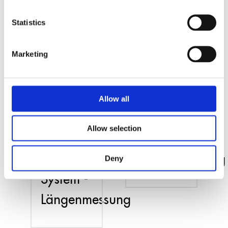
Statistics
MSX-EC-
Marketing
MSX-
3701 -
E3701-
Feldbus
Allow all
DIO -
DAQ
Allow selection
Feldbus
System -
DAQ
Längenmessung
Deny
System -
Längenmessung