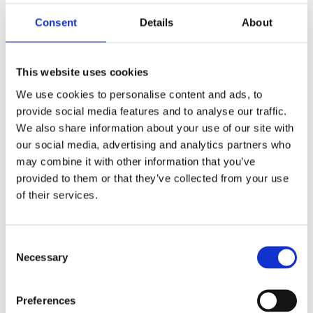
Qualitätssicherung, automatische
Teileprüfung
Consent
Details
About
Industrielle Prozesskontrolle
Profil- und Oberflächenmessung
This website uses cookies
Schnittstellen
We use cookies to personalise content and ads, to
provide social media features and to analyse our traffic.
We also share information about your use of our site with
EtherCAT
our social media, advertising and analytics partners who
Schneller 24 V Triggereingang
may combine it with other information that you’ve
24V-Versorgung
provided to them or that they’ve collected from your use
of their services.
ÄHNLICHE PRODUKTE
Consent
Necessary
Selection
Preferences