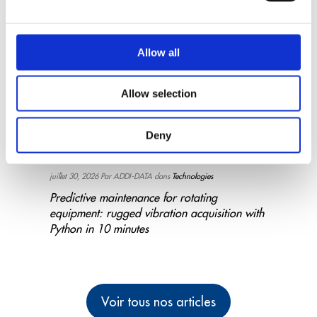
Allow all
Allow selection
Lire la suite +
Lire la s
Deny
juillet 30, 2026 Par ADDI-DATA dans
Technologies
juillet 1
ines et
Predictive maintenance for rotating
Industr
equipment: rugged vibration acquisition with
Monitor
r une
Python in 10 minutes
minute
ance
Voir tous nos articles