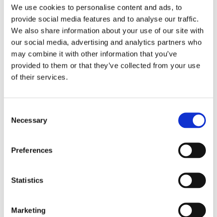
We use cookies to personalise content and ads, to
nous jouons dans l'ensemble du
provide social media features and to analyse our traffic.
processus d'automatisation, et nous
We also share information about your use of our site with
prenons nos responsabilités très au
our social media, advertising and analytics partners who
sérieux.
may combine it with other information that you’ve
provided to them or that they’ve collected from your use
of their services.
Consent
Contactez nous
Necessary
Selection
Preferences
Learn
Statistics
Marketing