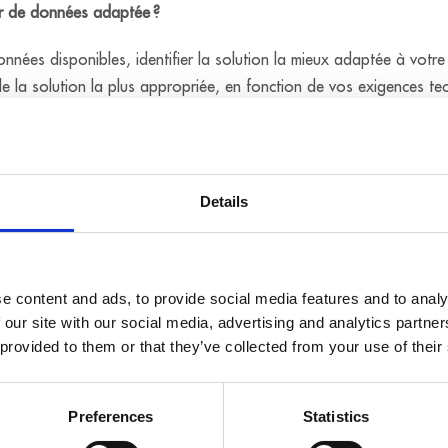
eur de données adaptée ?
nées disponibles, identifier la solution la mieux adaptée à votr
 la solution la plus appropriée, en fonction de vos exigences te
Details
16 e
e content and ads, to provide social media features and to analy
- Tau
 our site with our social media, advertising and analytics partn
- Rés
 provided to them or that they’ve collected from your use of their
MSX-ILOG-3016-DIO40
E/S 
- 36 
Preferences
Statistics
- 4 s