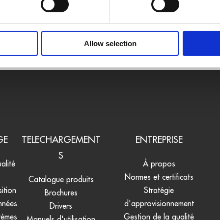
Disq
Allow selection
GE
TELECHARGEMENT
ENTREPRISE
S
alité
À propos
Normes et certificats
Catalogue produits
ition
Stratégie
Brochures
nnées
d'approvisionnement
Drivers
tèmes
Gestion de la qualité
Manuels d'utilisation