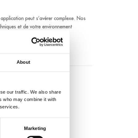
e application peut s’avérer complexe. Nos
chniques et de votre environnement
About
ntrées analogiques
se our traffic. We also share
x d'échantillonnage : 200 kHz
ers who may combine it with
olution: 16 bits
 services.
numérique
entrées numériques 24 V
Marketing
orties numériques 24 V