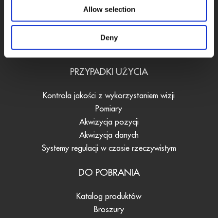
Rejestratory danych
Allow selection
Konwertery sygnałów
Oprogramowanie
Deny
Akcesoria
PRZYPADKI UŻYCIA
Kontrola jakości z wykorzystaniem wizji
Pomiary
Akwizycja pozycji
Akwizycja danych
Systemy regulacji w czasie rzeczywistym
DO POBRANIA
Katalog produktów
Broszury