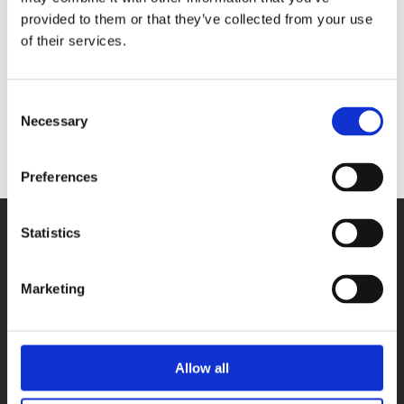
3016-DIO40
- 36 digital
provided to them or that they’ve collected from your use
inputs 24 V
of their services.
- 4 digital
outputs 24 V
128 Go SSD
Consent
hard disk
Necessary
Selection
Preferences
Statistics
Marketing
PRODUKTY
Karty DAQ
Allow all
Systemy Fieldbus