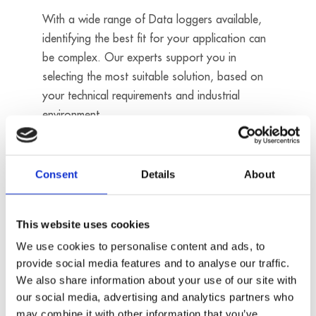
With a wide range of Data loggers available,
identifying the best fit for your application can
be complex. Our experts support you in
selecting the most suitable solution, based on
your technical requirements and industrial
environment.
Skontaktuj się z nami
Consent
Details
About
16 analog
This website uses cookies
inputs
- Sampling
We use cookies to personalise content and ads, to
rate: 200 kHz
provide social media features and to analyse our traffic.
- Resolution:
We also share information about your use of our site with
16 bits
our social media, advertising and analytics partners who
MSX-ILOG-
Digital I/O
may combine it with other information that you’ve