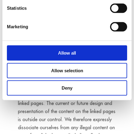
Links
Statistics
You may create links to our website. However,
commercial service providers may only create
Marketing
links to our pages with our prior consent. The
information on our pages may not be changed
or falsified.
Allow all
We provide no assurances as to the quality,
correctness of content and/or compliance with
Allow selection
the law of pages to which we have links on our
website. At the time the links were created,
Deny
there was no discernible illegal content on the
linked pages. The current or future design and
presentation of the content on the linked pages
is outside our control. We therefore expressly
dissociate ourselves from any illegal content on